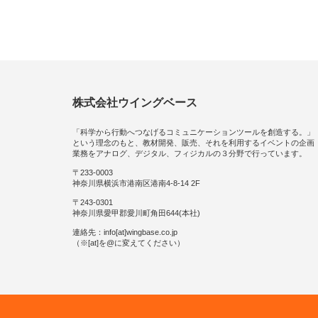
株式会社ウイングベース
「科学から行動へつなげるコミュニケーションツールを創造する。」
という理念のもと、教材開発、販売、それを利用するイベントの企画
業務をアナログ、デジタル、フィジカルの３分野で行っています。
〒233-0003
神奈川県横浜市港南区港南4-8-14 2F
〒243-0301
神奈川県愛甲郡愛川町角田644(本社)
連絡先：info[at]wingbase.co.jp
（※[at]を@に変えてください）