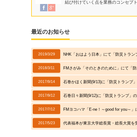
結び付けていく点を業務のコンセプ
最近のお知らせ
2019/3/29
NHK「おはよう日本」にて「防災トラン
2018/3/11
FMさがみ「そのときのために」にて「
2017/9/14
石巻かほく新聞(9/13)に「防災トラン
2017/9/12
石巻日々新聞(9/12)に「防災トランプ
2017/7/12
FMヨコハマ「E-ne！～good for 
2017/5/23
代表福本が東京大学総長賞・総長大賞を