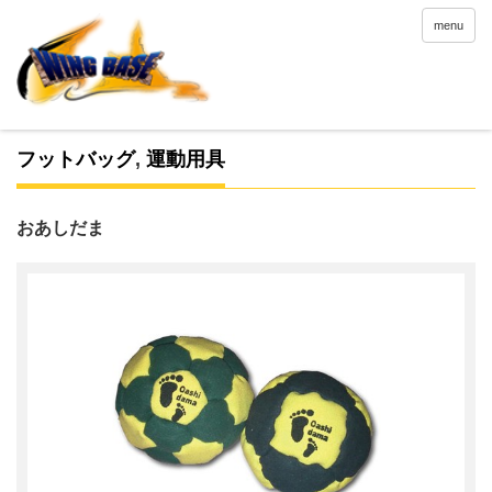
menu
フットバッグ
,
運動用具
おあしだま